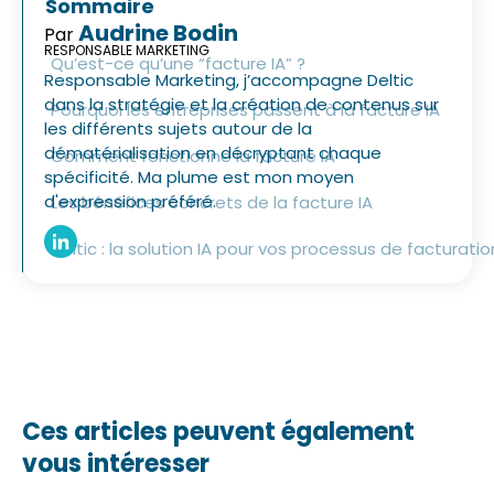
Sommaire
Audrine Bodin
Par
RESPONSABLE MARKETING
Qu’est-ce qu’une “facture IA” ?
Responsable Marketing, j’accompagne Deltic
dans la stratégie et la création de contenus sur
Pourquoi les entreprises passent à la facture IA
les différents sujets autour de la
dématérialisation en décryptant chaque
Comment fonctionne la facture IA
spécificité. Ma plume est mon moyen
d'expression préféré.
Les bénéfices concrets de la facture IA
Deltic : la solution IA pour vos processus de facturatio
Ces articles peuvent également
vous intéresser