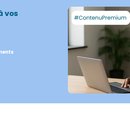
à vos
ments