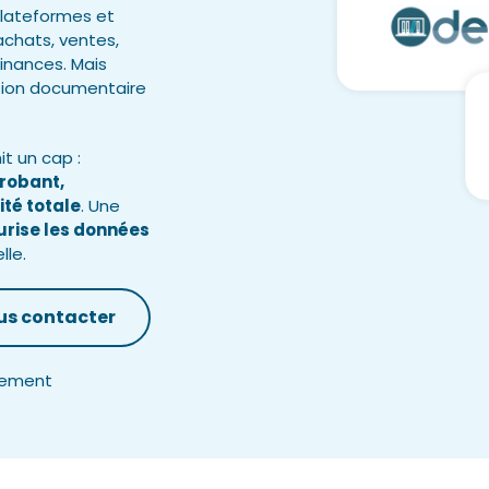
-plateformes et
achats, ventes,
finances. Mais
stion documentaire
it un cap :
probant,
ité totale
. Une
curise les données
lle.
us contacter
agement