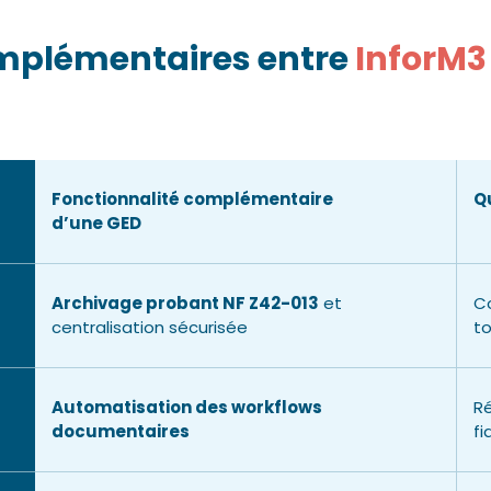
omplémentaires entre
InforM
Fonctionnalité complémentaire
Q
d’une GED
Archivage probant NF Z42-013
et
Co
centralisation sécurisée
to
Automatisation des workflows
Ré
documentaires
fi