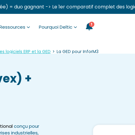
ée) = duo gagnant -> Le 1er comparatif complet des logi
Ressources
Pourquoi Deltic
es logiciels ERP et la GED
>
La GED pour InforM3
vex) +
tional
conçu pour
ses industrielles,