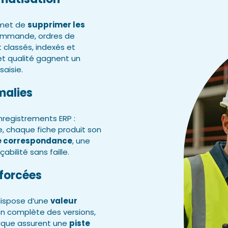
ermet de
supprimer les
commande, ordres de
classés, indexés et
et qualité gagnent un
saisie.
malies
nregistrements ERP :
 chaque fiche produit son
de correspondance
, une
bilité sans faille.
forcées
dispose d’une
valeur
on complète des versions,
rique assurent une
piste