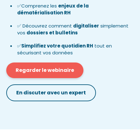
✅Comprenez les
enjeux de la
dématérialisation RH
✅ Découvrez comment
digitaliser
simplement
vos
dossiers et bulletins
✅
Simplifiez votre quotidien RH
tout en
sécurisant vos données
Regarder le webinaire
En discuter avec un expert