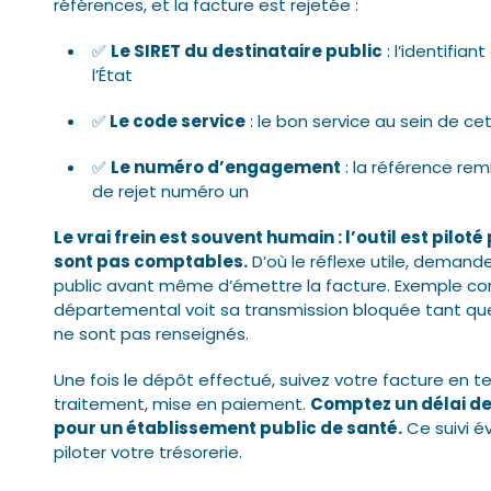
références, et la facture est rejetée :
✅
Le SIRET du destinataire public
: l’identifian
l’État
✅
Le code service
: le bon service au sein de ce
✅
Le numéro d’engagement
: la référence re
de rejet numéro un
Le vrai frein est souvent humain : l’outil est pilot
sont pas comptables.
D’où le réflexe utile, demande
public avant même d’émettre la facture. Exemple conc
départemental voit sa transmission bloquée tant qu
ne sont pas renseignés.
Une fois le dépôt effectué, suivez votre facture en t
traitement, mise en paiement.
Comptez un délai de 
pour un établissement public de santé.
Ce suivi év
piloter votre trésorerie.