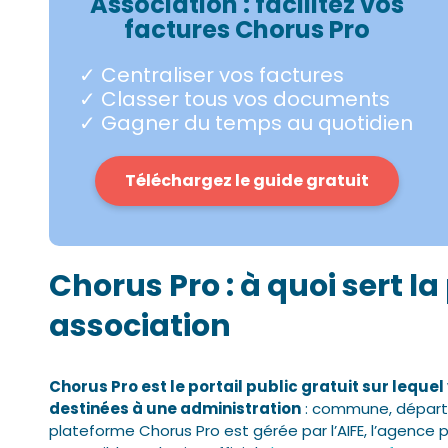
Association : facilitez vos
factures Chorus Pro
✓ Centraliser vos factures
✓ Classer tous vos documents
✓ Gagner du temps au quotidien
Téléchargez le guide gratuit
Chorus Pro : à quoi sert l
association
Chorus Pro est le portail public gratuit sur leque
destinées à une administration
: commune, départem
plateforme Chorus Pro est gérée par l’AIFE, l’agence po