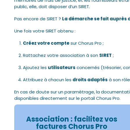
mémoires de frais de justice, et les fournisseurs étra
public, elle, doit disposer d’un SIRET.
Pas encore de SIRET ?
La démarche se fait auprès d
Une fois votre SIRET obtenu :
Créez votre compte
sur Chorus Pro ;
Rattachez votre association à son
SIRET
;
Ajoutez les
utilisateurs
concernés (trésorier, com
Attribuez à chacun les
droits adaptés
à son rôle
En cas de doute sur un paramétrage, la documentation 
disponibles directement sur le portail Chorus Pro.
Association : facilitez vos
factures Chorus Pro